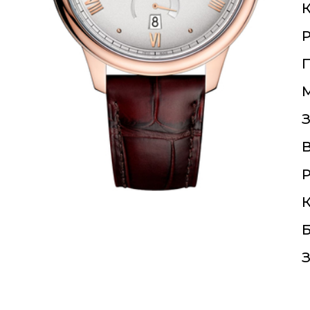
К
П
З
Р
К
Б
З