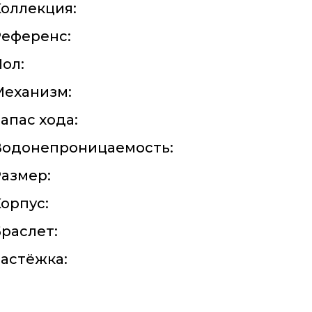
оллекция:
Референс:
ол:
Механизм:
апас хода:
Водонепроницаемость:
азмер:
орпус:
раслет:
астёжка: